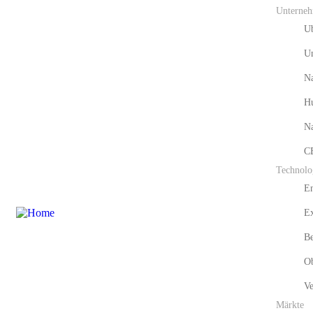
Unterne
U
U
Na
H
Na
C
Technolo
E
Ex
Be
Ob
Ve
Märkte