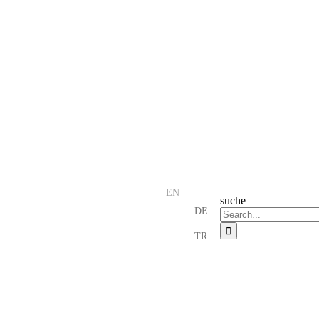
EN
suche
DE
TR