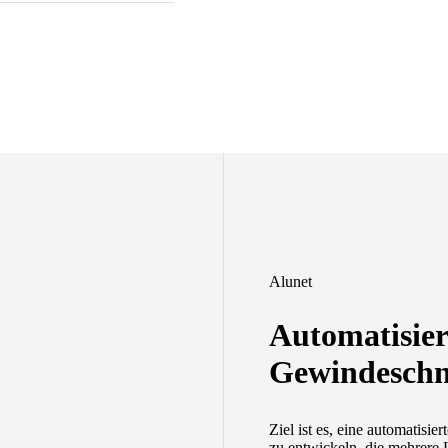
Alunet
Automatisie
Gewindeschn
Ziel ist es, eine automati
zu entwickeln, die mehrere 