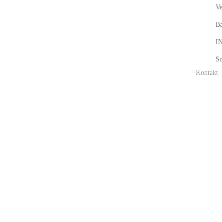
Ve
B
I
So
Kontakt
Machining