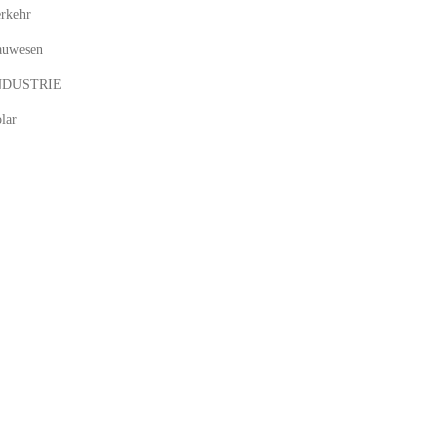
rkehr
auwesen
NDUSTRIE
lar