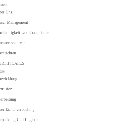
hmen
ber Uns
nser Management
chhaltigkeit Und Compliance
umanressourcen
chrichten
ERTIFICATES
gie
ntwicklung
trusion
arbeitung
erflächenveredelung
rpackung Und Logistik