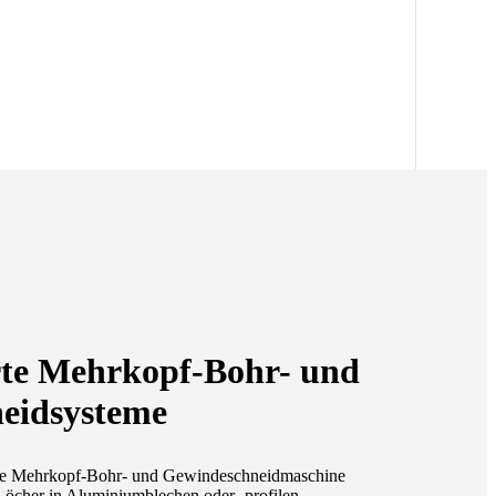
rte Mehrkopf-Bohr- und
eidsysteme
sierte Mehrkopf-Bohr- und Gewindeschneidmaschine
Löcher in Aluminiumblechen oder -profilen